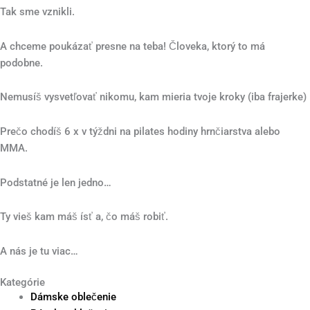
Tak sme vznikli.
A chceme poukázať presne na teba! Človeka, ktorý to má
podobne.
Nemusíš vysvetľovať nikomu, kam mieria tvoje kroky (iba frajerke)
Prečo chodíš 6 x v týždni na pilates hodiny hrnčiarstva alebo
MMA.
Podstatné je len jedno…
Ty vieš kam máš ísť a, čo máš robiť.
A nás je tu viac…
Kategórie
Dámske oblečenie