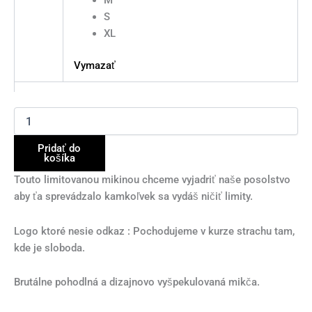
M
S
XL
Vymazať
Pridať do
košíka
Touto limitovanou mikinou chceme vyjadriť naše posolstvo
aby ťa sprevádzalo kamkoľvek sa vydáš ničiť limity.
Logo ktoré nesie odkaz : Pochodujeme v kurze strachu tam,
kde je sloboda.
Brutálne pohodlná a dizajnovo vyšpekulovaná mikča.