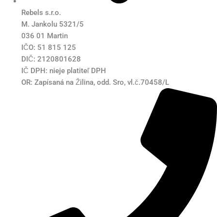
Rebels s.r.o.
M. Jankolu 5321/5
036 01 Martin
IČO: 51 815 125
DIČ: 2120801628
IČ DPH: nieje platiteľ DPH
OR: Zapísaná na Žilina, odd. Sro, vl.č.70458/L