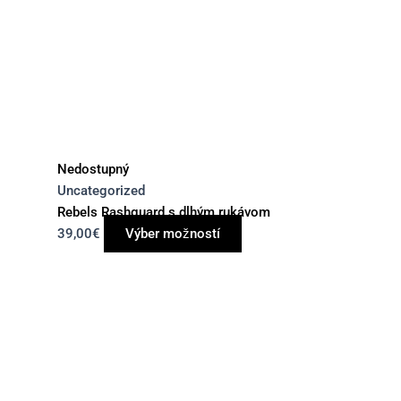
Nedostupný
Uncategorized
Rebels Rashguard s dlhým rukávom
39,00
€
Výber možností