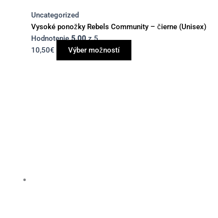
Uncategorized
Vysoké ponožky Rebels Community – čierne (Unisex)
Hodnotenie
5.00
z 5
10,50
€
Výber možností