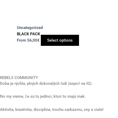
Uncategorized
BLACK PACK
From
56,00
€
Select options
REBELS COMMUNITY
Doba je rýchla, plných dokonalých ľudí (aspoň na IG).
No my vieme, že sú tu jedinci, ktorí to majú inak.
Aktivita, kreativita, disciplína, trochu sarkazmu, sny a ciele!