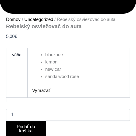
Domov
/
Uncategorized
/ Rebelský osviežovač do auta
Rebelský osviežovač do auta
5,00
€
vôňa
black ice
lemon
new car
sandalwood rose
Vymazať
Pridať do
košíka