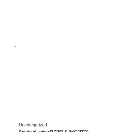
Uncategorized
Športové legíny REBELS (MOJITO)