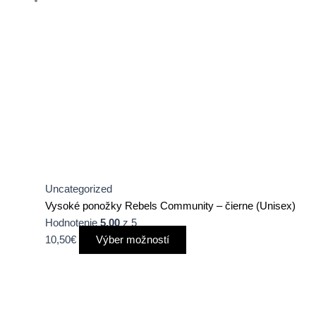
Uncategorized
Vysoké ponožky Rebels Community – čierne (Unisex)
Hodnotenie
5.00
z 5
10,50
€
Výber možností