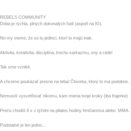
REBELS COMMUNITY
Doba je rýchla, plných dokonalých ľudí (aspoň na IG).
No my vieme, že sú tu jedinci, ktorí to majú inak.
Aktivita, kreativita, disciplína, trochu sarkazmu, sny a ciele!
Tak sme vznikli.
A chceme poukázať presne na teba! Človeka, ktorý to má podobne.
Nemusíš vysvetľovať nikomu, kam mieria tvoje kroky (iba frajerke)
Prečo chodíš 6 x v týždni na pilates hodiny hrnčiarstva alebo MMA.
Podstatné je len jedno…