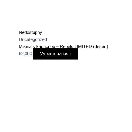
Nedostupný
Uncategorized
Mikina s kapucňou – Rebels LIMITED (desert)
62,00
€
Výber možností