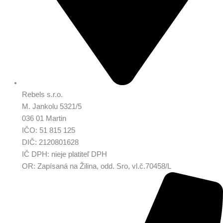
Rebels s.r.o.
M. Jankolu 5321/5
036 01 Martin
IČO: 51 815 125
DIČ: 2120801628
IČ DPH: nieje platiteľ DPH
OR: Zapísaná na Žilina, odd. Sro, vl.č.70458/L