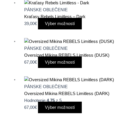
Tento
si
produkt
PÁNSKE OBLEČENIE
môžete
má
Kraťasy Rebels Limitless – Dark
vybrať
viacero
39,00
€
Výber možností
na
variantov.
stránke
Možnosti
produktu.
Tento
si
produkt
PÁNSKE OBLEČENIE
môžete
má
Oversized Mikina REBELS Limitless (DUSK)
vybrať
viacero
67,00
€
Výber možností
na
variantov.
stránke
Možnosti
produktu.
Tento
si
produkt
PÁNSKE OBLEČENIE
môžete
má
Oversized Mikina REBELS Limitless (DARK)
vybrať
viacero
Hodnotenie
4.75
z 5
na
variantov.
67,00
€
Výber možností
stránke
Možnosti
produktu.
si
Tento
môžete