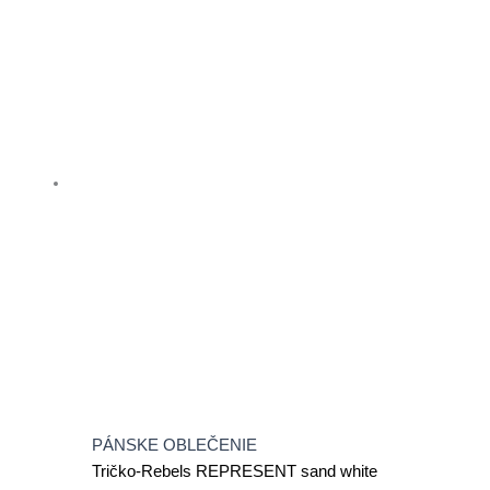
má
viacero
variantov.
Možnosti
si
môžete
vybrať
na
stránke
produktu.
PÁNSKE OBLEČENIE
Tričko-Rebels REPRESENT sand white