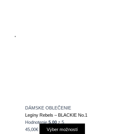
variantov.
Možnosti
si
môžete
vybrať
na
stránke
produktu.
DÁMSKE OBLEČENIE
Legíny Rebels – BLACKIE No.1
Hodnotenie
5.00
z 5
45,00
€
Výber možností