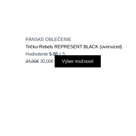
PÁNSKE OBLEČENIE
Tričko-Rebels REPRESENT BLACK (oversized)
Hodnotenie
5.00
z 5
34,00
€
30,00
€
Výber možností
Tento
produkt
má
viacero
variantov.
Možnosti
si
môžete