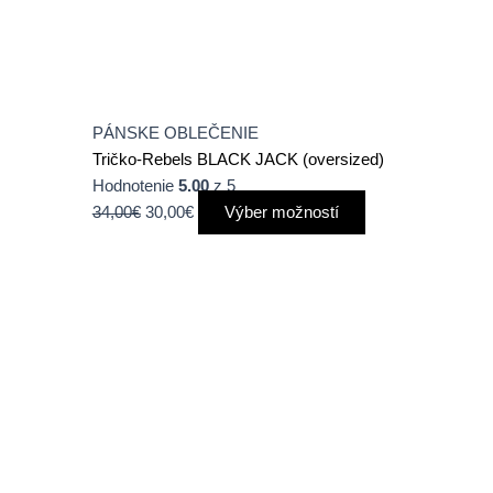
PÁNSKE OBLEČENIE
Tričko-Rebels BLACK JACK (oversized)
Hodnotenie
5.00
z 5
34,00
€
30,00
€
Výber možností
Tento
produkt
má
viacero
variantov.
Možnosti
si
môžete
vybrať