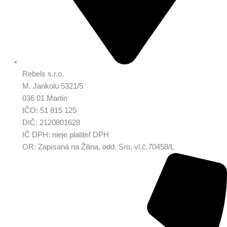
Rebels s.r.o.
M. Jankolu 5321/5
036 01 Martin
IČO: 51 815 125
DIČ: 2120801628
IČ DPH: nieje platiteľ DPH
OR: Zapísaná na Žilina, odd. Sro, vl.č.70458/L