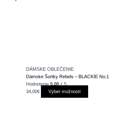
na
stránke
produktu.
DÁMSKE OBLEČENIE
Dámske Šortky Rebels – BLACKIE No.1
Hodnotenie
5.00
z 5
34,00
€
Výber možností
Tento
produkt
má
viacero