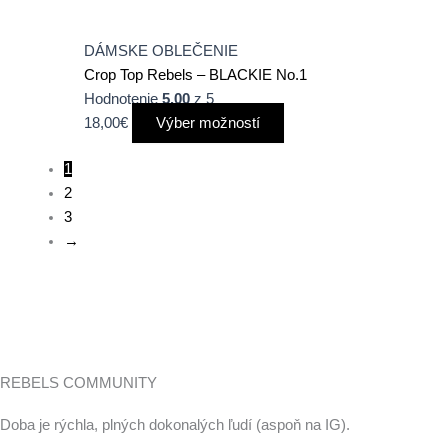
DÁMSKE OBLEČENIE
Crop Top Rebels – BLACKIE No.1
Hodnotenie
5.00
z 5
18,00
€
Výber možností
1
2
3
→
REBELS COMMUNITY
Doba je rýchla, plných dokonalých ľudí (aspoň na IG).