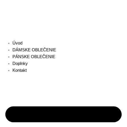
Preskočiť
Zoradené
na
podľa
obsah
najnovších
Úvod
DÁMSKE OBLEČENIE
PÁNSKE OBLEČENIE
Doplnky
Kontakt