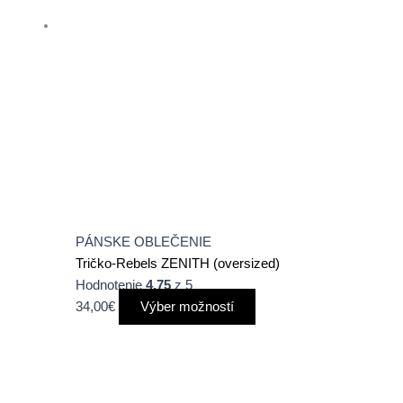
vybrať
na
stránke
produktu.
PÁNSKE OBLEČENIE
Tričko-Rebels ZENITH (oversized)
Hodnotenie
4.75
z 5
34,00
€
Výber možností
Tento
produkt